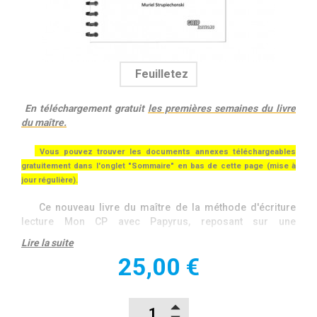
Feuilletez
En téléchargement gratuit
les premières semaines du livre
du maître
.
Vous pouvez trouver les documents annexes téléchargeables
gratuitement dans l'onglet "Sommaire" en bas de cette page (mise à
jour régulière).
Ce nouveau livre du maître de la méthode d'écriture
lecture Mon CP avec Papyrus, reposant sur une
progression alphabétique
, détaille très précisément les
Lire la suite
différentes étapes nécessaires pour atteindre un des
25,00 €
objectifs de la classe de CP : amener les élèves à la
lecture
courante
ainsi qu’à la
maîtrise de l’écriture
, bases
indispensables pour aborder les connaissances
élémentaires.