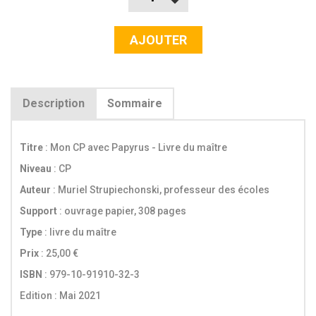
Support pour une utilisation efficace et optimale des
outils que sont le
manuel
, le
fichier d'exercices
et le
cahier
d'écriture
de cette méthode, ce livre du maître permettra à
AJOUTER
l'enseignant, dégagé de tout problème technique, de se
consacrer totalement à ses élèves. Un guide d'écriture
détaillé aidera l'enseignant prenant une classe de CP pour
la première fois. De nombreux
documents pédagogiques,
mis à disposition en téléchargement gratuit
Description
Sommaire
complèteront
ce livre.
Voir onglet Sommaire
sur cette page (mise à jour
régulière).
Titre
: Mon CP avec Papyrus - Livre du maître
Niveau
: CP
Auteur
: Muriel Strupiechonski, professeur des écoles
Support
: ouvrage papier, 308 pages
Type
: livre du maître
Prix
: 25,00 €
ISBN
: 979-10-91910-32-3
Edition : Mai 2021