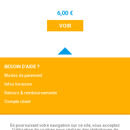
6,00 €
VOIR
BESOIN D'AIDE ?
Modes de paiement
Infos livraison
Retours & remboursements
Compte client
Mentions légales
En poursuivant votre navigation sur ce site, vous acceptez
CGV
l’utilisation de cookies pour réaliser des statistiques de